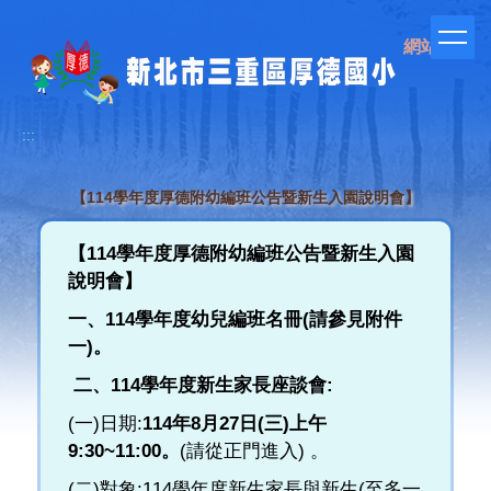
跳
到
網站管理
主
要
內
容
:::
區
【114學年度厚德附幼編班公告暨新生入園說明會】
【114學年度厚德附幼編班公告暨新生入園
說明會】
一、
114
學年度幼兒編班名冊(請參見附件
一)。
二、
114
學年度新生家長座談會:
(一)日期:
114
年8月27日(三)上午
9:30~11:00。
(請從正門進入) 。
(二)對象:114學年度新生家長與新生(至多一