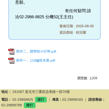
意願。
有任何疑問:請
洽02-2986-8825 分機52(王主任)
發佈日期 :
2025-08-05
資訊群組 :
幼兒園
附件二、開學前小叮嚀.pdf
附件一、114編班名冊.pdf
瀏覽數:
1209
地址：
241067 新北市三重區忠孝路一段70號
電話：
02-29868825
撥打
｜
傳真：
02-29898165 ｜
請假專線：
02-29899788
撥打