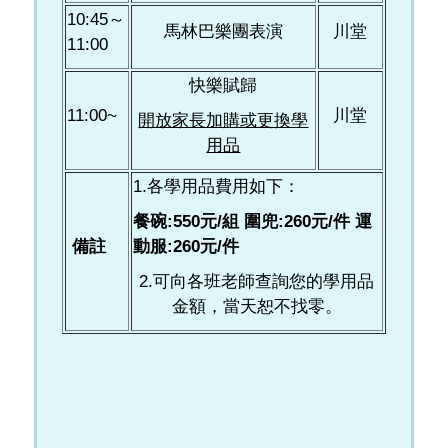
10:45～
馬林巴樂團表演
川堂
11:00
快樂賦歸
11:00~
川堂
開放家長加購或更換學
用品
1.各學用品費用如下：
餐碗:550
元/
組
圍兜:260
元/
件
運
備註
動服:260
元/
件
2.可向各班老師查詢您的學用品
金額，當天恕不找零。