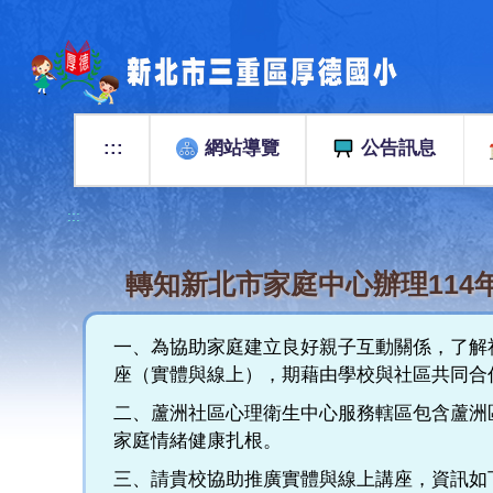
跳
到
主
要
內
容
:::
網站導覽
公告訊息
區
:::
轉知新北市家庭中心辦理114
一、為協助家庭建立良好親子互動關係，了解社
座（實體與線上），期藉由學校與社區共同合
二、蘆洲社區心理衛生中心服務轄區包含蘆洲
家庭情緒健康扎根。
三、請貴校協助推廣實體與線上講座，資訊如