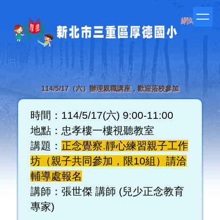
跳
到
網站管理
主
要
內
容
:::
區
114/5/17（六）辦理親職講座，歡迎蒞校參加
時間：114/5/17(六) 9:00-11:00
地點：忠孝樓一樓視聽教室
講題：
正念覺察.靜心練習親子工作
坊（親子共同參加，限10組）請洽
輔導處報名
講師：張世傑 講師 (兒少正念教育
專家)