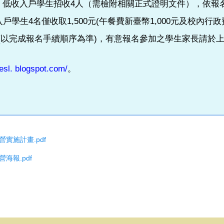
人、低收入戶學生招收4人（需檢附相關正式證明文件），依報
戶學生4名僅收取1,500元(午餐費新臺幣1,000元及校內行政費
報名手續順序為準)，有意報名參加之學生家長請於上班日08:30- 
hesl. blogspot.com/
。
實施計畫.pdf
海報.pdf