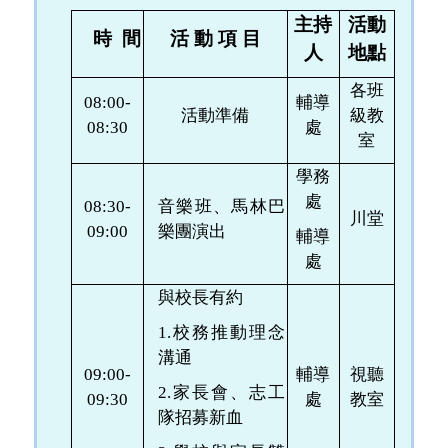
主持
活動
時 間
活 動 項 目
人
地點
各班
08:00-
輔導
活動準備
級教
08:30
處
室
學務
處
08:30-
音樂班、馬林巴
川堂
09:00
樂團演出
輔導
處
與校長有約
1.
校務推動理念
溝通
09:00-
輔導
視聽
2.
家長會、志工
09:30
處
教室
隊招募新血