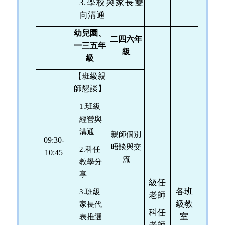
3.
學校與家長雙
向溝通
、
幼兒園
二四六年
一三五年
級
級
【班級親
師懇談】
1.
班級
經營與
溝通
親師個別
09:30-
晤談與交
2.
科任
10:45
流
教學分
享
級任
各班
3.
班級
老師
級教
家長代
科任
室
表推選