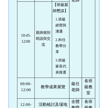
老師
【班級親
師懇談】
1.
班級
經營與
溝通
親師個別
10:45-
晤談與交
2.
科任
12:00
流
教學分
享
3.
班級
家長代
表推選
各班
09:00-
級任
教學成果展覽
級教
12:00
老師
室
全體
各班
12:00-
活動檢討及場地
教職
級教