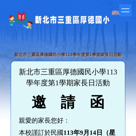
跳
到
網站管理
主
要
內
容
:::
區
新北市三重區厚德國民小學113學年度第1學期家長日活動
新北市三重區厚德國民小學113
學年度第1學期家長日活動
邀 請 函
親愛的家長您好：
本校謹訂於民國
113
年9月14
日（星