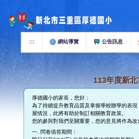
跳
到
主
要
內
容
:::
網站導覽
公告訊息
區
:::
113年度新
厚德國小的家長，您好：
為了持續提升教育品質及掌握學校辦學的表現
展情況，此將有助於制訂相關教育政策。
您的參與對我們至關重要，您的意見將作為改
一. 問卷填答期間：