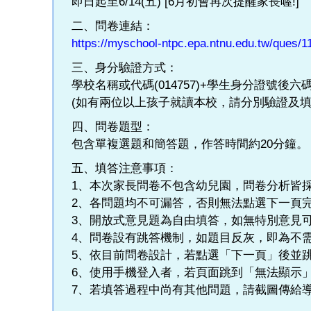
即日起至6/14(五) [6月初會再次提醒家長喔!]
二、問卷連結：
https://myschool-ntpc.epa.ntnu.edu.tw/ques/
三、身分驗證方式：
學校名稱或代碼(014757)+學生身分證號後六
(如有兩位以上孩子就讀本校，請分別驗證及填
四、問卷題型：
包含單複選題和簡答題，作答時間約20分鐘。
五、填答注意事項：
1、本次家長問卷不包含幼兒園，問卷分析皆
2、各問題均不可漏答，否則無法點選下一頁
3、開放式意見題為自由填答，如無特別意見
4、問卷設有跳答機制，如題目反灰，即為不
5、依目前問卷設計，若點選「下一頁」後並
6、使用手機登入者，若頁面跳到「無法顯示
7、若填答過程中尚有其他問題，請截圖傳給