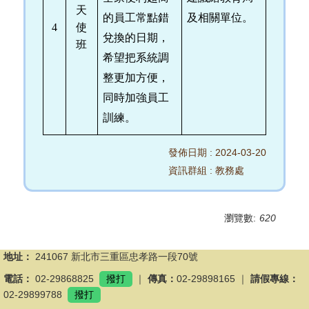
天
的員工常點錯
及相關單位。
4
使
兌換的日期，
班
希望把系統調
整更加方便，
同時加強員工
訓練。
發佈日期 :
2024-03-20
資訊群組 :
教務處
瀏覽數:
620
地址：
241067 新北市三重區忠孝路一段70號
電話：
02-29868825
撥打
｜
傳真：
02-29898165 ｜
請假專線：
02-29899788
撥打