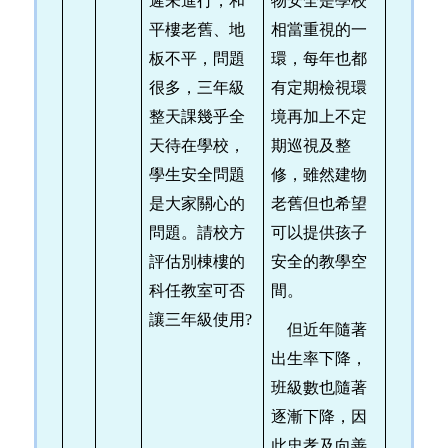
遲未進行，和
物安全是學校
平樓老舊、地
相當重視的一
板不平，問題
環，每年也都
很多，三年級
有定期檢視環
整天課幾乎全
境再加上不定
天待在學校，
期巡視及整
學生安全問題
修，雖然建物
是大家關心的
老舊但也希望
問題。請校方
可以提供孩子
評估別棟樓的
安全的教學空
科任教室可否
間。
讓三年級使用?
但近年隨著
出生率下降，
班級數也隨著
逐漸下降，因
此忠孝及向善