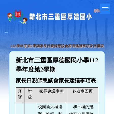
跳
到
網站管理
主
要
內
容
:::
區
112學年度第2學期家長日親師懇談會家長建議事項及回覆表
新北市三重區厚德國民小學112
學年度第2學期
家長日親師懇談會家長建議事項表
序
班
家長建議事項
各處室回覆
號
級
校園新大樓遲
和平樓的建