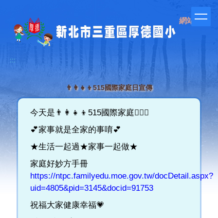
跳
到
網站管理
主
要
內
容
:::
區
👨‍👩‍👧‍👦515國際家庭日宣傳
今天是👨‍👩‍👧‍👦515國際家庭👩‍❤️‍👨
💕家事就是全家的事唷💕
★生活一起過★家事一起做★
家庭好妙方手冊
https://ntpc.familyedu.moe.gov.tw/docDetail.aspx?
uid=4805&pid=3145&docid=91753
祝福大家健康幸福💗