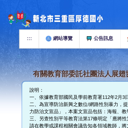
跳
到
主
要
內
容
:::
網站導覽
公告訊息
區
:::
有關教育部委託社團法人展翅
說明：
一、依據教育部國民及學前教育署112年2月3日臺
二、為宣導防治新興之數位/網路性別暴力，提
力防治文宣品」，本案文宣品包括：海報、教
三、另查性別平等教育法第17條明定「應將
請在教學或課程相關會議告知各領域教師，將