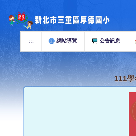
跳
到
主
要
內
容
:::
網站導覽
公告訊息
區
:::
111