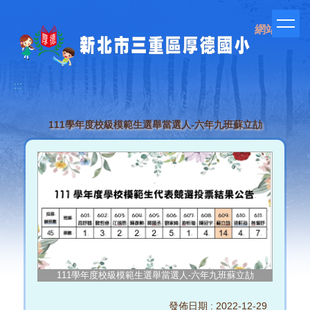
跳
到
網站管理
主
要
內
容
:::
區
111學年度校級模範生選舉當選人-六年九班蘇立劼
111學年度校級模範生選舉當選人-六年九班蘇立劼
發佈日期 :
2022-12-29