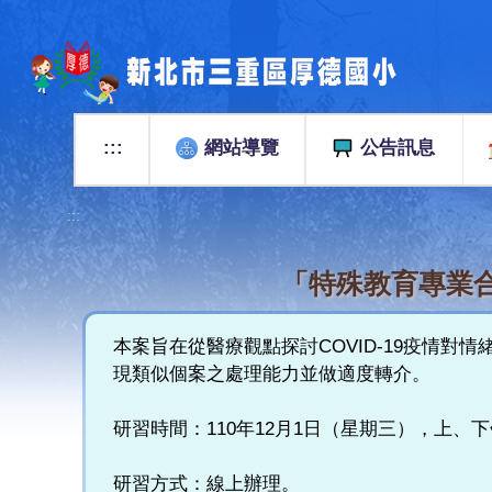
跳
到
主
要
內
容
:::
網站導覽
公告訊息
區
:::
「特殊教育專業
本案旨在從醫療觀點探討COVID-19疫情
現類似個案之處理能力並做適度轉介。
研習時間：110年12月1日（星期三），上
研習方式：線上辦理。