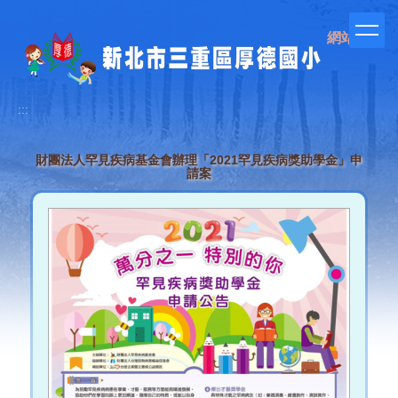
跳
到
網站管理
主
要
內
容
:::
區
財團法人罕見疾病基金會辦理「2021罕見疾病獎助學金」申
請案